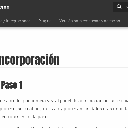
ción
S
d / Integraciones
Plugins
Versión para empresas y agencias
 incorporación
 Paso 1
 acceder por primera vez al panel de administración, se le gui
 proceso, se recaban, analizan y procesan los datos más import
orrecciones en cada paso.